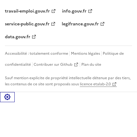
travail-emploi.gouv.fr
info.gouv.fr
service-public.gouv.fr
legifrance.gouv.fr
data.gouv.fr
Accessibilité : totalement conforme
Mentions légales
Politique de
confidentialité
Contribuer sur Github
Plan du site
Sauf mention explicite de propriété intellectuelle détenue par des tiers,
les contenus de ce site sont proposés sous
licence etalab-2.0
Gérer les cookies