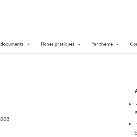
 documents
Fiches pratiques
Par thème
Con
a
2008
d