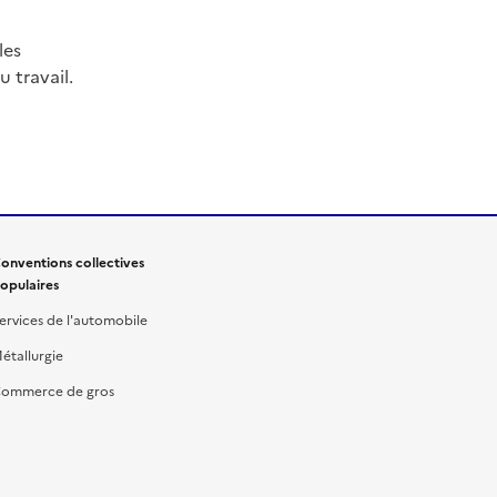
les
 travail.
onventions collectives
opulaires
ervices de l'automobile
étallurgie
ommerce de gros