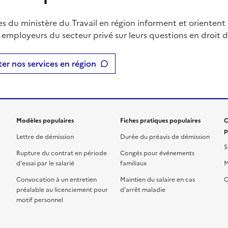
es du ministère du Travail en région informent et orientent 
t employeurs du secteur privé sur leurs questions en droit du
er nos services en région
Modèles populaires
Fiches pratiques populaires
C
p
Lettre de démission
Durée du préavis de démission
S
Rupture du contrat en période
Congés pour événements
d'essai par le salarié
familiaux
M
Convocation à un entretien
Maintien du salaire en cas
C
préalable au licenciement pour
d'arrêt maladie
motif personnel