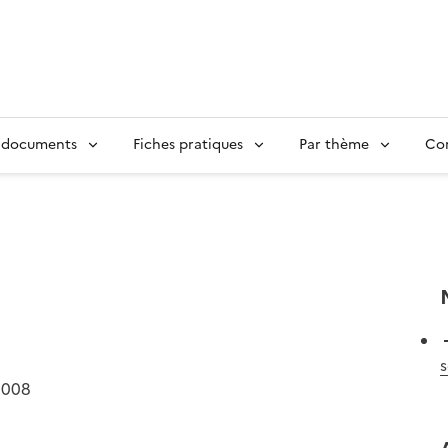
 documents
Fiches pratiques
Par thème
Con
s
2008