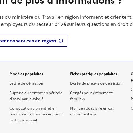
in de plus d'informations ?
es du ministère du Travail en région informent et orientent 
t employeurs du secteur privé sur leurs questions en droit du
er nos services en région
Modèles populaires
Fiches pratiques populaires
C
p
Lettre de démission
Durée du préavis de démission
S
Rupture du contrat en période
Congés pour événements
d'essai par le salarié
familiaux
M
Convocation à un entretien
Maintien du salaire en cas
C
préalable au licenciement pour
d'arrêt maladie
motif personnel