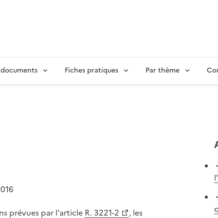
 documents
Fiches pratiques
Par thème
Con
2016
q
s prévues par l'article
R. 3221-2
, les