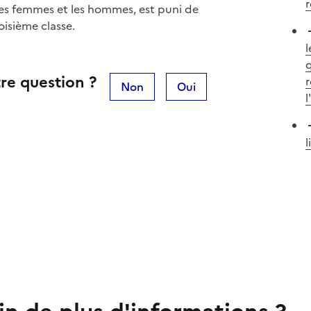
r
e les femmes et les hommes, est puni de
oisième classe.
l
q
re question ?
Non
Oui
l
l