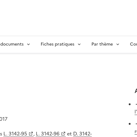
 documents
Fiches pratiques
Par thème
Con
2017
r
es
L. 3142-95
,
L. 3142-96
et
D. 3142-