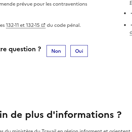
p
 l'amende prévue pour les contraventions
les
132-11 et 132-15
du code pénal.
d
re question ?
Non
Oui
in de plus d'informations ?
es du ministère du Travail en région informent et orientent 