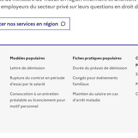
t employeurs du secteur privé sur leurs questions en droit du
er nos services en région
Modèles populaires
Fiches pratiques populaires
C
p
Lettre de démission
Durée du préavis de démission
S
Rupture du contrat en période
Congés pour événements
d'essai par le salarié
familiaux
M
Convocation à un entretien
Maintien du salaire en cas
C
préalable au licenciement pour
d'arrêt maladie
motif personnel