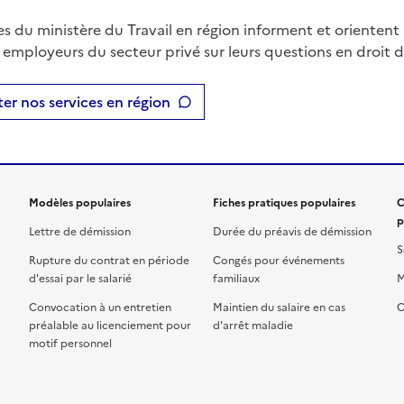
es du ministère du Travail en région informent et orientent 
t employeurs du secteur privé sur leurs questions en droit du
er nos services en région
Modèles populaires
Fiches pratiques populaires
C
p
Lettre de démission
Durée du préavis de démission
S
Rupture du contrat en période
Congés pour événements
d'essai par le salarié
familiaux
M
Convocation à un entretien
Maintien du salaire en cas
C
préalable au licenciement pour
d'arrêt maladie
motif personnel