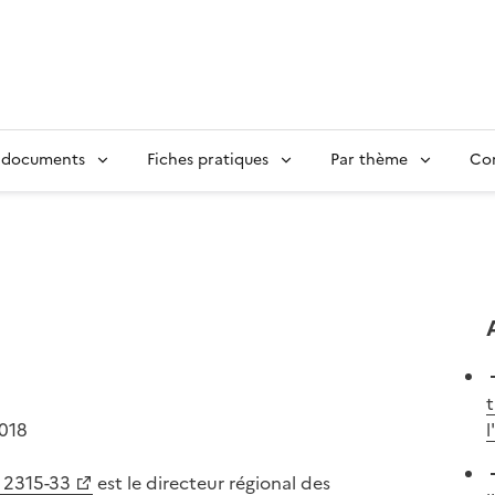
 documents
Fiches pratiques
Par thème
Con
t
2018
l
. 2315-33
est le directeur régional des