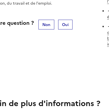
l
n, du travail et de l'emploi.
é
re question ?
Non
Oui
d
b
i
in de plus d'informations ?