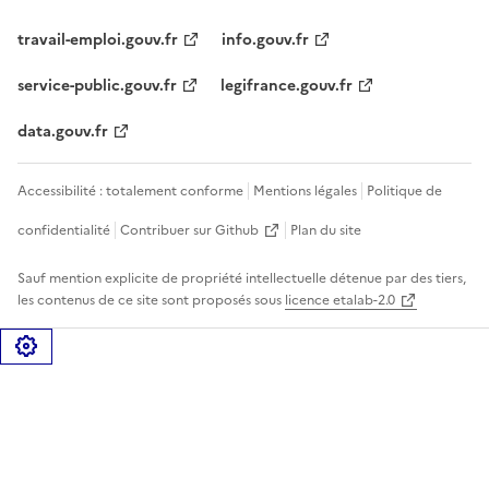
travail-emploi.gouv.fr
info.gouv.fr
service-public.gouv.fr
legifrance.gouv.fr
data.gouv.fr
Accessibilité : totalement conforme
Mentions légales
Politique de
confidentialité
Contribuer sur Github
Plan du site
Sauf mention explicite de propriété intellectuelle détenue par des tiers,
les contenus de ce site sont proposés sous
licence etalab-2.0
Gérer les cookies