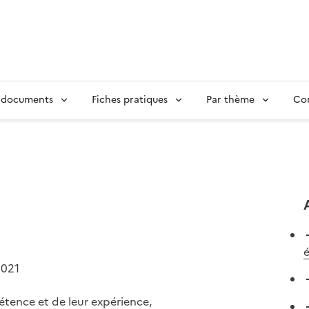
 documents
Fiches pratiques
Par thème
Con
2021
étence et de leur expérience,