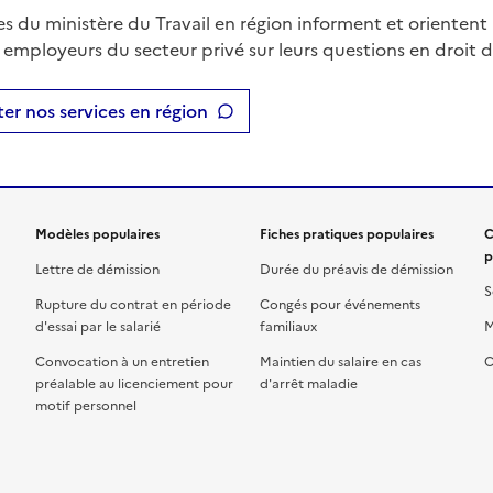
es du ministère du Travail en région informent et orientent 
t employeurs du secteur privé sur leurs questions en droit du
er nos services en région
Modèles populaires
Fiches pratiques populaires
C
p
Lettre de démission
Durée du préavis de démission
S
Rupture du contrat en période
Congés pour événements
d'essai par le salarié
familiaux
M
Convocation à un entretien
Maintien du salaire en cas
C
préalable au licenciement pour
d'arrêt maladie
motif personnel