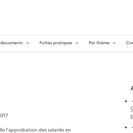
 documents
Fiches pratiques
Par thème
Con
C
2017
p
le l'approbation des salariés en