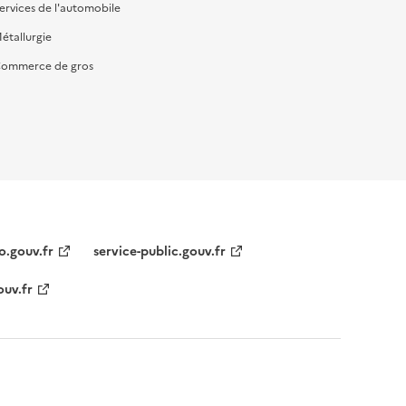
ervices de l'automobile
étallurgie
ommerce de gros
o.gouv.fr
service-public.gouv.fr
ouv.fr