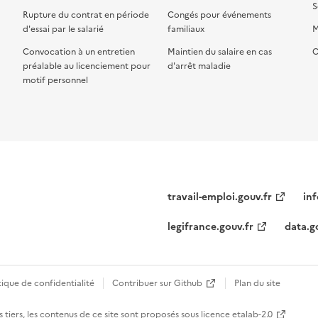
S
Rupture du contrat en période
Congés pour événements
d'essai par le salarié
familiaux
M
Convocation à un entretien
Maintien du salaire en cas
C
préalable au licenciement pour
d'arrêt maladie
motif personnel
travail-emploi.gouv.fr
inf
legifrance.gouv.fr
data.g
tique de confidentialité
Contribuer sur Github
Plan du site
 tiers, les contenus de ce site sont proposés sous
licence etalab-2.0