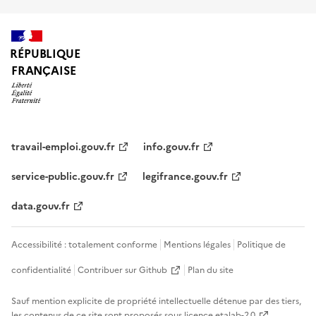
RÉPUBLIQUE
FRANÇAISE
travail-emploi.gouv.fr
info.gouv.fr
service-public.gouv.fr
legifrance.gouv.fr
data.gouv.fr
Accessibilité : totalement conforme
Mentions légales
Politique de
confidentialité
Contribuer sur Github
Plan du site
Sauf mention explicite de propriété intellectuelle détenue par des tiers,
les contenus de ce site sont proposés sous
licence etalab-2.0