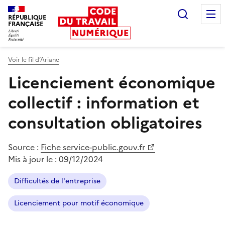
Recherc
RÉPUBLIQUE
FRANÇAISE
Liberté égalité fraternité
Voir le fil d’Ariane
Licenciement économique
collectif : information et
consultation obligatoires
Source :
Fiche service-public.gouv.fr
Mis à jour le :
09/12/2024
Difficultés de l'entreprise
Licenciement pour motif économique