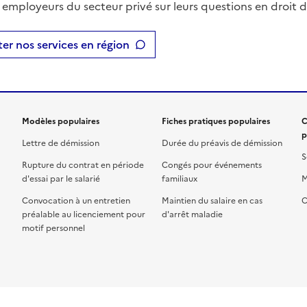
t employeurs du secteur privé sur leurs questions en droit du
er nos services en région
Modèles populaires
Fiches pratiques populaires
C
p
Lettre de démission
Durée du préavis de démission
S
Rupture du contrat en période
Congés pour événements
d'essai par le salarié
familiaux
M
Convocation à un entretien
Maintien du salaire en cas
C
préalable au licenciement pour
d'arrêt maladie
motif personnel