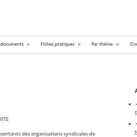
 documents
Fiches pratiques
Par thème
Con
c
2015
s
sentants des organisations syndicales de