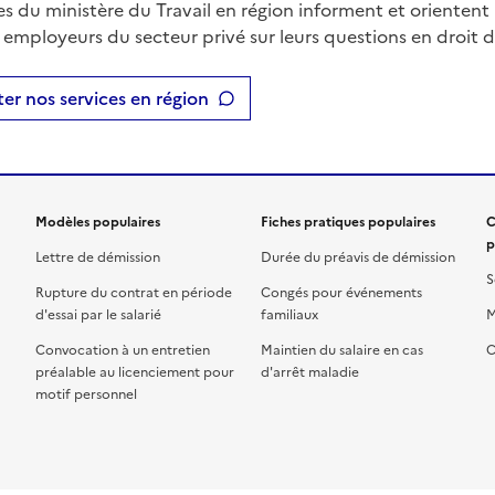
es du ministère du Travail en région informent et orientent 
t employeurs du secteur privé sur leurs questions en droit du
er nos services en région
Modèles populaires
Fiches pratiques populaires
C
p
Lettre de démission
Durée du préavis de démission
S
Rupture du contrat en période
Congés pour événements
d'essai par le salarié
familiaux
M
Convocation à un entretien
Maintien du salaire en cas
C
préalable au licenciement pour
d'arrêt maladie
motif personnel