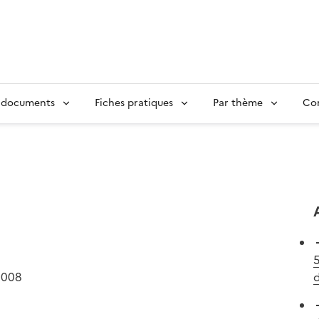
 documents
Fiches pratiques
Par thème
Con
5
2008
d