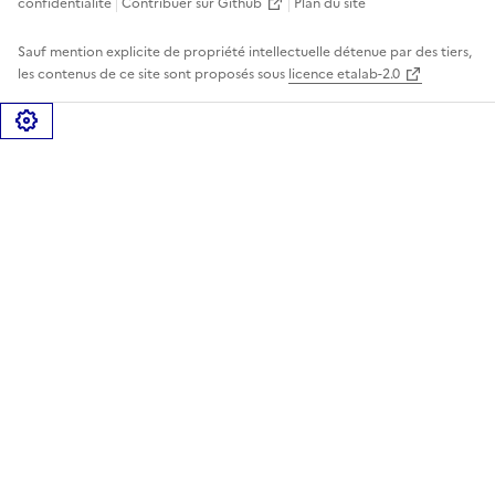
confidentialité
Contribuer sur Github
Plan du site
Sauf mention explicite de propriété intellectuelle détenue par des tiers,
les contenus de ce site sont proposés sous
licence etalab-2.0
Gérer les cookies