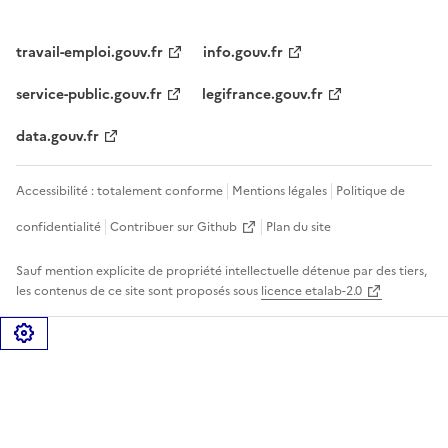
travail-emploi.gouv.fr
info.gouv.fr
service-public.gouv.fr
legifrance.gouv.fr
data.gouv.fr
Accessibilité : totalement conforme
Mentions légales
Politique de
confidentialité
Contribuer sur Github
Plan du site
Sauf mention explicite de propriété intellectuelle détenue par des tiers,
les contenus de ce site sont proposés sous
licence etalab-2.0
Gérer les cookies