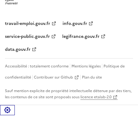
travail-emploi.gouv.fr
info.gouv.fr
service-public.gouv.fr
legifrance.gouv.fr
data.gouv.fr
Accessibilité : totalement conforme
Mentions légales
Politique de
confidentialité
Contribuer sur Github
Plan du site
Sauf mention explicite de propriété intellectuelle détenue par des tiers,
les contenus de ce site sont proposés sous
licence etalab-2.0
Gérer les cookies