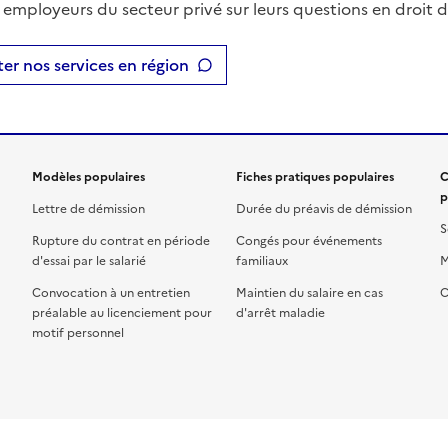
t employeurs du secteur privé sur leurs questions en droit du
er nos services en région
Modèles populaires
Fiches pratiques populaires
C
p
Lettre de démission
Durée du préavis de démission
S
Rupture du contrat en période
Congés pour événements
d'essai par le salarié
familiaux
M
Convocation à un entretien
Maintien du salaire en cas
C
préalable au licenciement pour
d'arrêt maladie
motif personnel