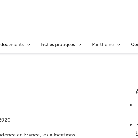
 documents
Fiches pratiques
Par thème
Con
2026
t
idence en France, les allocations