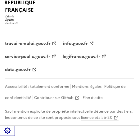
RÉPUBLIQUE
FRANÇAISE
travail-emploi.gouv.fr
info.gouv.fr
service-public.gouv.fr
legifrance.gouv.fr
data.gouv.fr
Accessibilité : totalement conforme
Mentions légales
Politique de
confidentialité
Contribuer sur Github
Plan du site
Sauf mention explicite de propriété intellectuelle détenue par des tiers,
les contenus de ce site sont proposés sous
licence etalab-2.0
Gérer les cookies