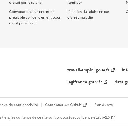
d'essai par le salarié
familiaux
M
Convocation à un entretien
Maintien du salaire en cas
C
préalable au licenciement pour
d'arrêt maladie
motif personnel
travail-emploi.gouv.fr
inf
legifrance.gouv.fr
data.g
tique de confidentialité
Contribuer sur Github
Plan du site
 tiers, les contenus de ce site sont proposés sous
licence etalab-2.0