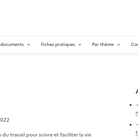
 documents
Fiches pratiques
Par thème
Con
m
2022
t
 du travail pour suivre et faciliter la vie