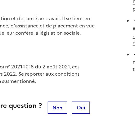
l
ion et de santé au travail. Il se tient en
ance, d'assistance et de placement en vue
e
ue leur confère la législation sociale.
:
n
loi n° 2021-1018 du 2 août 2021, ces
rs 2022. Se reporter aux conditions
cle susmentionné.
re question ?
Non
Oui