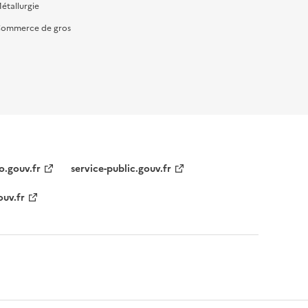
étallurgie
ommerce de gros
o.gouv.fr
service-public.gouv.fr
ouv.fr