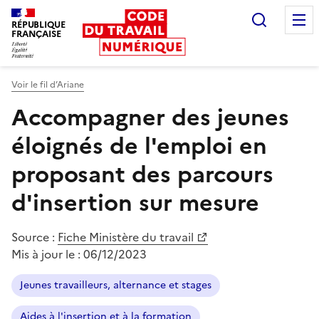
Recherc
RÉPUBLIQUE
FRANÇAISE
Liberté égalité fraternité
Voir le fil d’Ariane
Accompagner des jeunes
éloignés de l'emploi en
proposant des parcours
d'insertion sur mesure
Source :
Fiche Ministère du travail
Mis à jour le :
06/12/2023
Jeunes travailleurs, alternance et stages
Aides à l'insertion et à la formation