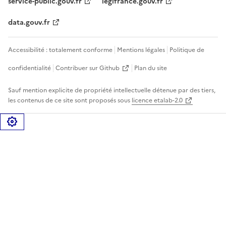
service-public.gouv.fr
legifrance.gouv.fr
data.gouv.fr
Accessibilité : totalement conforme
Mentions légales
Politique de
confidentialité
Contribuer sur Github
Plan du site
Sauf mention explicite de propriété intellectuelle détenue par des tiers,
les contenus de ce site sont proposés sous
licence etalab-2.0
Gérer les cookies