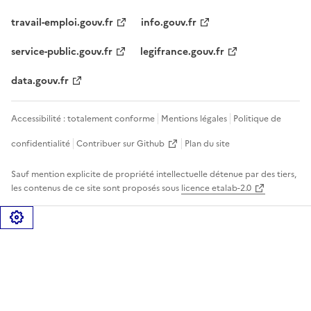
travail-emploi.gouv.fr
info.gouv.fr
service-public.gouv.fr
legifrance.gouv.fr
data.gouv.fr
Accessibilité : totalement conforme
Mentions légales
Politique de
confidentialité
Contribuer sur Github
Plan du site
Sauf mention explicite de propriété intellectuelle détenue par des tiers,
les contenus de ce site sont proposés sous
licence etalab-2.0
Gérer les cookies