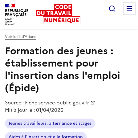
Recherc
RÉPUBLIQUE
FRANÇAISE
Liberté égalité fraternité
Voir le fil d’Ariane
Formation des jeunes :
établissement pour
l'insertion dans l'emploi
(Épide)
Source :
Fiche service-public.gouv.fr
Mis à jour le :
01/04/2026
Jeunes travailleurs, alternance et stages
Aides à l'insertion et à la formation