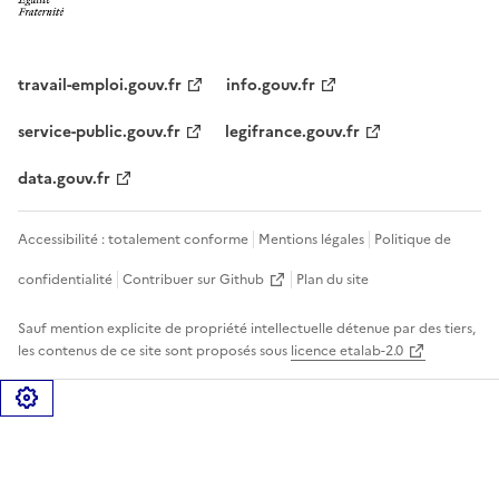
travail-emploi.gouv.fr
info.gouv.fr
service-public.gouv.fr
legifrance.gouv.fr
data.gouv.fr
Accessibilité : totalement conforme
Mentions légales
Politique de
confidentialité
Contribuer sur Github
Plan du site
Sauf mention explicite de propriété intellectuelle détenue par des tiers,
les contenus de ce site sont proposés sous
licence etalab-2.0
Gérer les cookies