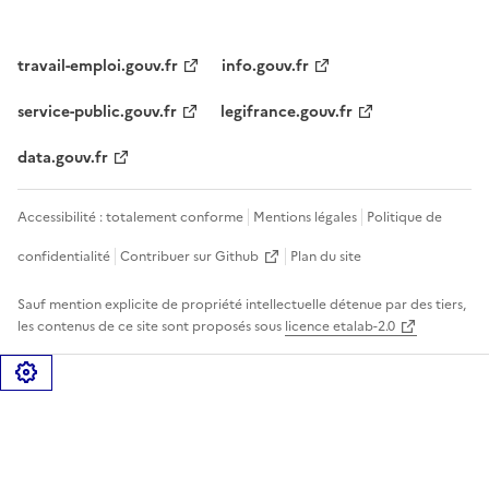
travail-emploi.gouv.fr
info.gouv.fr
service-public.gouv.fr
legifrance.gouv.fr
data.gouv.fr
Accessibilité : totalement conforme
Mentions légales
Politique de
confidentialité
Contribuer sur Github
Plan du site
Sauf mention explicite de propriété intellectuelle détenue par des tiers,
les contenus de ce site sont proposés sous
licence etalab-2.0
Gérer les cookies