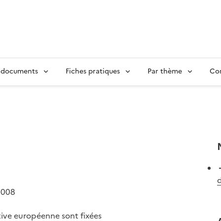
 documents
Fiches pratiques
Par thème
Con
d
2008
tive européenne sont fixées