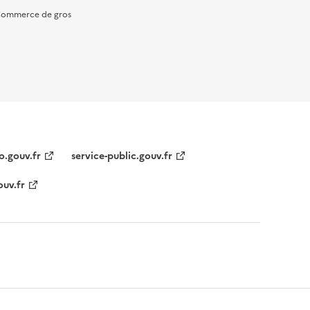
ommerce de gros
o.gouv.fr
service-public.gouv.fr
ouv.fr