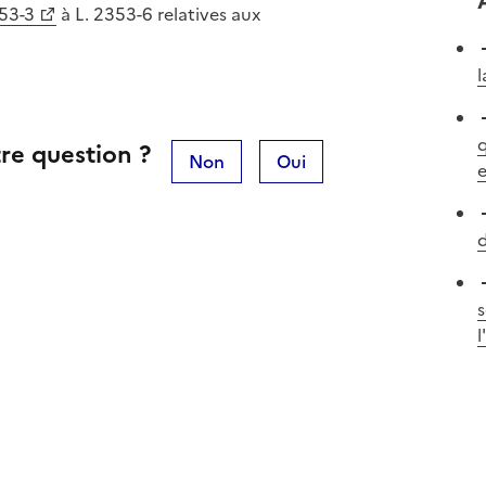
353-3
à L. 2353-6 relatives aux
l
q
re question ?
Non
Oui
e
d
s
l