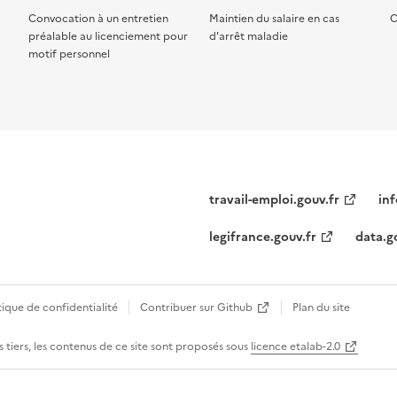
Convocation à un entretien
Maintien du salaire en cas
C
préalable au licenciement pour
d'arrêt maladie
motif personnel
travail-emploi.gouv.fr
inf
legifrance.gouv.fr
data.g
tique de confidentialité
Contribuer sur Github
Plan du site
 tiers, les contenus de ce site sont proposés sous
licence etalab-2.0