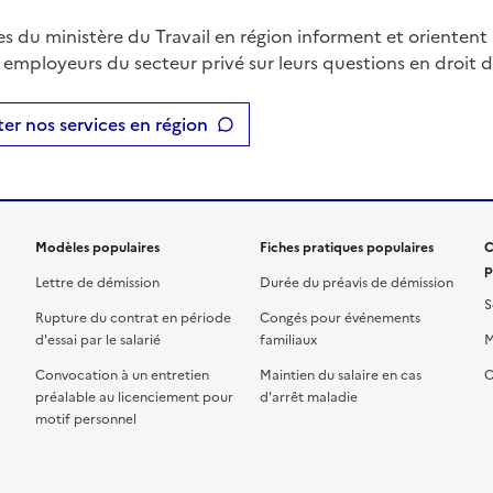
es du ministère du Travail en région informent et orientent 
t employeurs du secteur privé sur leurs questions en droit du
er nos services en région
Modèles populaires
Fiches pratiques populaires
C
p
Lettre de démission
Durée du préavis de démission
S
Rupture du contrat en période
Congés pour événements
d'essai par le salarié
familiaux
M
Convocation à un entretien
Maintien du salaire en cas
C
préalable au licenciement pour
d'arrêt maladie
motif personnel