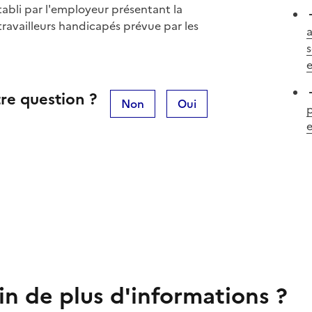
tabli par l'employeur présentant la
travailleurs handicapés prévue par les
a
s
e
re question ?
Non
Oui
p
e
in de plus d'informations ?