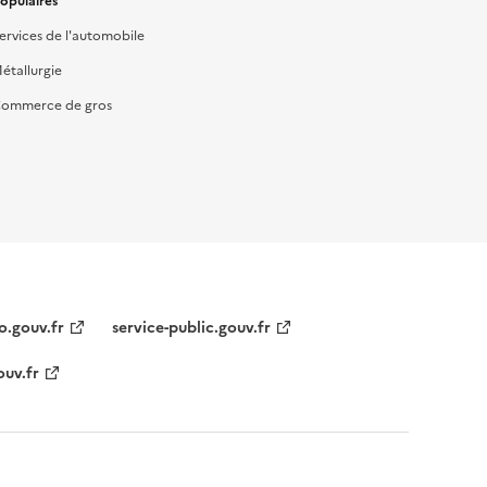
opulaires
ervices de l'automobile
étallurgie
ommerce de gros
o.gouv.fr
service-public.gouv.fr
ouv.fr