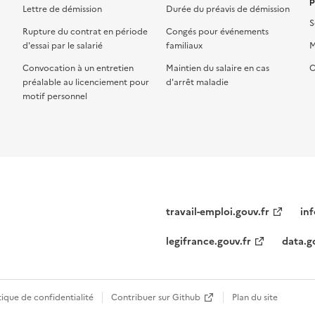
p
Lettre de démission
Durée du préavis de démission
S
Rupture du contrat en période
Congés pour événements
d'essai par le salarié
familiaux
M
Convocation à un entretien
Maintien du salaire en cas
C
préalable au licenciement pour
d'arrêt maladie
motif personnel
travail-emploi.gouv.fr
inf
legifrance.gouv.fr
data.g
tique de confidentialité
Contribuer sur Github
Plan du site