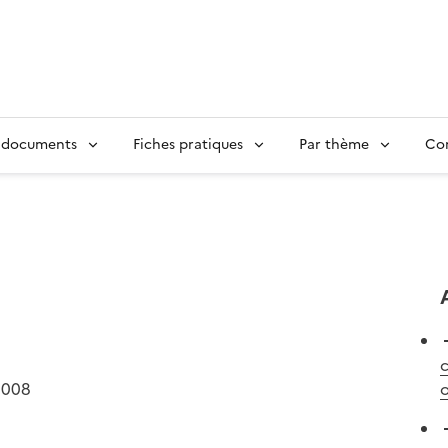
 documents
Fiches pratiques
Par thème
Con
c
2008
o