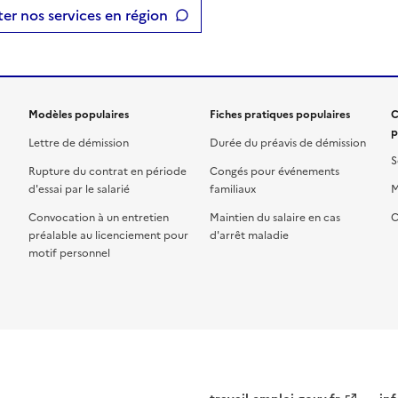
er nos services en région
Modèles populaires
Fiches pratiques populaires
C
p
Lettre de démission
Durée du préavis de démission
S
Rupture du contrat en période
Congés pour événements
d'essai par le salarié
familiaux
M
Convocation à un entretien
Maintien du salaire en cas
C
préalable au licenciement pour
d'arrêt maladie
motif personnel