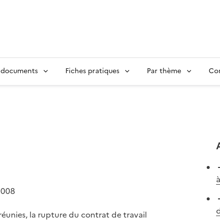
 documents
Fiches pratiques
Par thème
Con
à
2008
d
 réunies, la rupture du contrat de travail