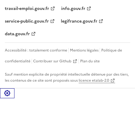
travail-emploi.gouv.fr
info.gouv.fr
service-public.gouv.fr
legifrance.gouv.fr
data.gouv.fr
Accessibilité : totalement conforme
Mentions légales
Politique de
confidentialité
Contribuer sur Github
Plan du site
Sauf mention explicite de propriété intellectuelle détenue par des tiers,
les contenus de ce site sont proposés sous
licence etalab-2.0
Gérer les cookies