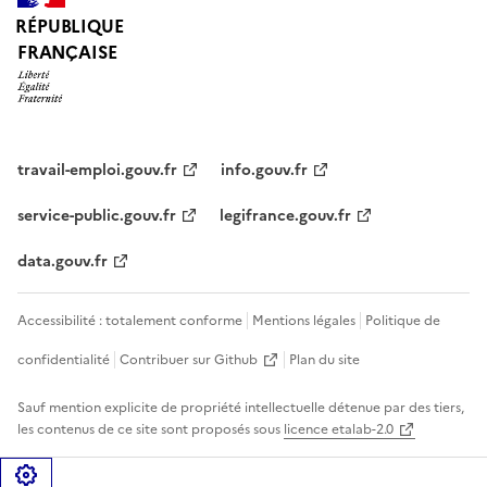
RÉPUBLIQUE
FRANÇAISE
travail-emploi.gouv.fr
info.gouv.fr
service-public.gouv.fr
legifrance.gouv.fr
data.gouv.fr
Accessibilité : totalement conforme
Mentions légales
Politique de
confidentialité
Contribuer sur Github
Plan du site
Sauf mention explicite de propriété intellectuelle détenue par des tiers,
les contenus de ce site sont proposés sous
licence etalab-2.0
Gérer les cookies