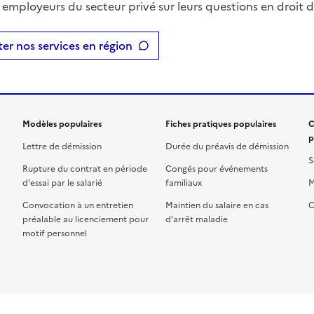
t employeurs du secteur privé sur leurs questions en droit du
er nos services en région
Modèles populaires
Fiches pratiques populaires
C
p
Lettre de démission
Durée du préavis de démission
S
Rupture du contrat en période
Congés pour événements
d'essai par le salarié
familiaux
M
Convocation à un entretien
Maintien du salaire en cas
C
préalable au licenciement pour
d'arrêt maladie
motif personnel