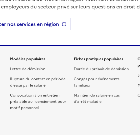
t employeurs du secteur privé sur leurs questions en droit du
er nos services en région
Modèles populaires
Fiches pratiques populaires
C
p
Lettre de démission
Durée du préavis de démission
S
Rupture du contrat en période
Congés pour événements
d'essai par le salarié
familiaux
M
Convocation à un entretien
Maintien du salaire en cas
C
préalable au licenciement pour
d'arrêt maladie
motif personnel