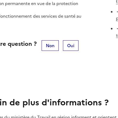
t
ion permanente en vue de la protection
 fonctionnement des services de santé au
p
s
re question ?
Non
Oui
in de plus d'informations ?
es du ministère du Travail en région informent et orientent 