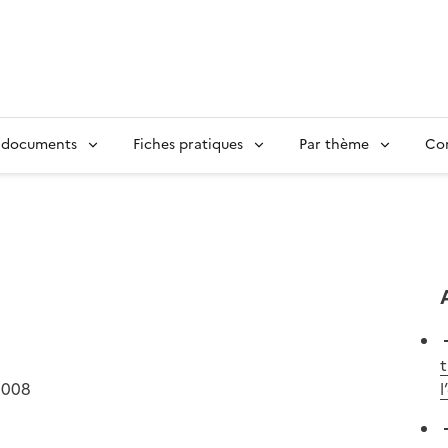
 documents
Fiches pratiques
Par thème
Con
t
2008
l