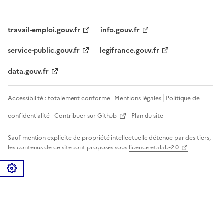
travail-emploi.gouv.fr
info.gouv.fr
service-public.gouv.fr
legifrance.gouv.fr
data.gouv.fr
Accessibilité : totalement conforme
Mentions légales
Politique de
confidentialité
Contribuer sur Github
Plan du site
Sauf mention explicite de propriété intellectuelle détenue par des tiers,
les contenus de ce site sont proposés sous
licence etalab-2.0
Gérer les cookies