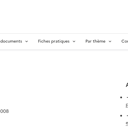
 documents
Fiches pratiques
Par thème
Con
2008
e