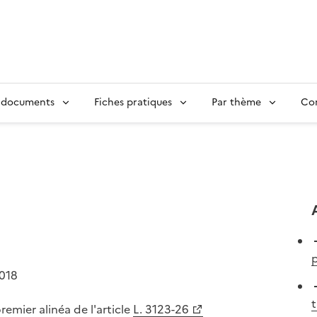
 documents
Fiches pratiques
Par thème
Con
2018
t
emier alinéa de l'article
L. 3123-26