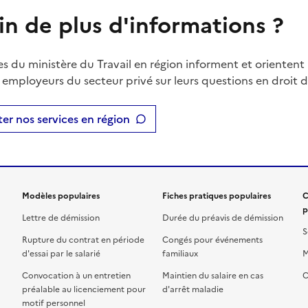
in de plus d'informations ?
es du ministère du Travail en région informent et orientent 
t employeurs du secteur privé sur leurs questions en droit du
er nos services en région
Modèles populaires
Fiches pratiques populaires
C
p
Lettre de démission
Durée du préavis de démission
S
Rupture du contrat en période
Congés pour événements
d'essai par le salarié
familiaux
M
Convocation à un entretien
Maintien du salaire en cas
C
préalable au licenciement pour
d'arrêt maladie
motif personnel