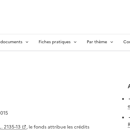
 documents
Fiches pratiques
Par thème
Con
2015
L. 2135-13
, le fonds attribue les crédits