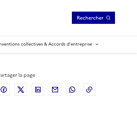
Rechercher
ventions collectives & Accords d'entreprise
artager la page
Facebook
X (anciennement Twitter)
Linkedin
Courriel
Whatsapp
Lien de copie