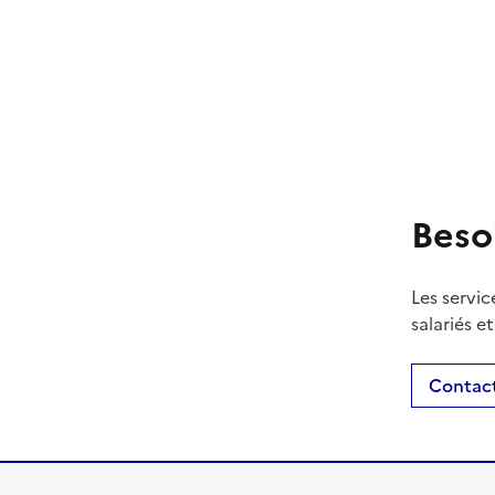
Beso
Les servic
salariés e
Contact