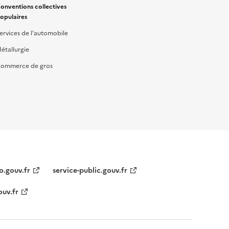
onventions collectives
opulaires
ervices de l'automobile
étallurgie
ommerce de gros
o.gouv.fr
service-public.gouv.fr
ouv.fr