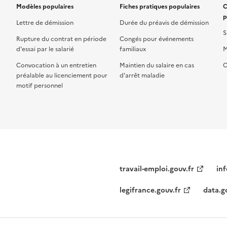
Modèles populaires
Fiches pratiques populaires
C
p
Lettre de démission
Durée du préavis de démission
S
Rupture du contrat en période
Congés pour événements
d'essai par le salarié
familiaux
M
Convocation à un entretien
Maintien du salaire en cas
C
préalable au licenciement pour
d'arrêt maladie
motif personnel
travail-emploi.gouv.fr
inf
legifrance.gouv.fr
data.g