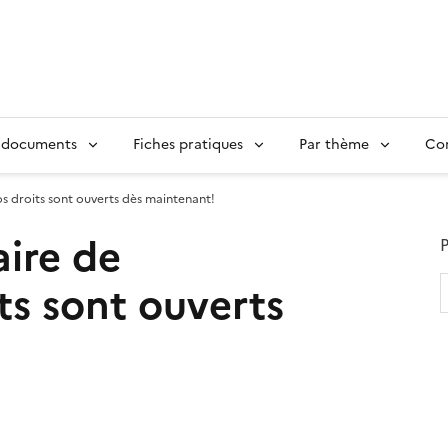
 documents
Fiches pratiques
Par thème
Con
s droits sont ouverts dès maintenant!
ire de
P
its sont ouverts