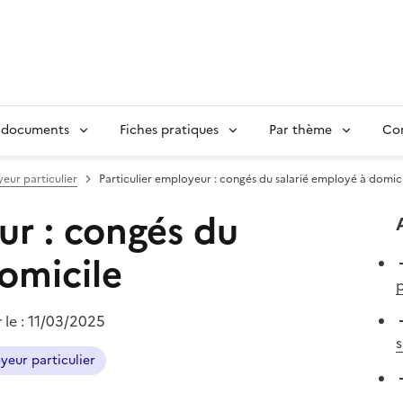
 documents
Fiches pratiques
Par thème
Con
eur particulier
Particulier employeur : congés du salarié employé à domic
ur : congés du
omicile
p
 le :
11/03/2025
s
yeur particulier