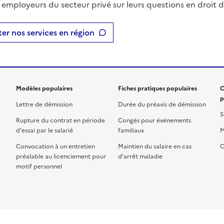
t employeurs du secteur privé sur leurs questions en droit du
er nos services en région
Modèles populaires
Fiches pratiques populaires
C
p
Lettre de démission
Durée du préavis de démission
S
Rupture du contrat en période
Congés pour événements
d'essai par le salarié
familiaux
M
Convocation à un entretien
Maintien du salaire en cas
C
préalable au licenciement pour
d'arrêt maladie
motif personnel