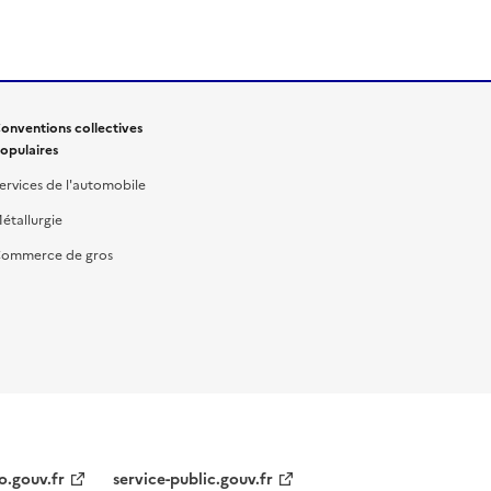
onventions collectives
opulaires
ervices de l'automobile
étallurgie
ommerce de gros
o.gouv.fr
service-public.gouv.fr