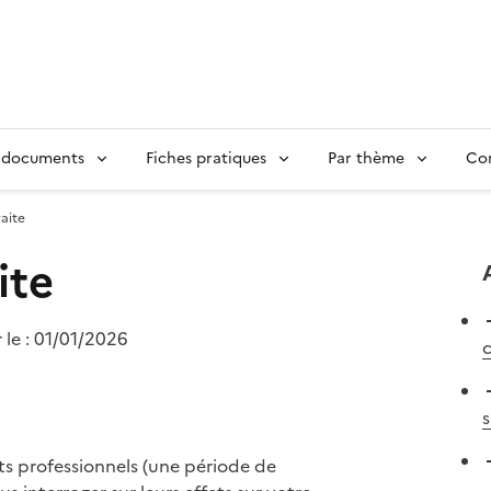
 documents
Fiches pratiques
Par thème
Con
aite
ite
 le :
01/01/2026
c
s
ts professionnels (une période de