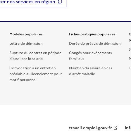
er nos services en région
Modèles populaires
Fiches pratiques populaires
C
p
Lettre de démission
Durée du préavis de démission
S
Rupture du contrat en période
Congés pour événements
d'essai par le salarié
familiaux
M
Convocation à un entretien
Maintien du salaire en cas
C
préalable au licenciement pour
d'arrêt maladie
motif personnel
travail-emploi.gouv.fr
inf