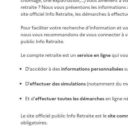
chômage, une expatriation,...) vous amènent à vous
retraite ? Nous vous présentons les informations à
site officiel Info Retraite, les démarches à effectue
Pour faciliter votre recherche d’information et vo
nous vous recommandons de vous connecter à 
public Info Retraite.
Le compte retraite est un
service en ligne
qui vou
D'accéder à des
informations personnalisées
su
D'
effectuer des simulations
(notamment du mon
Et d'
effectuer toutes les démarches
en ligne n
Le site officiel public Info Retraite est le
site co
obligatoires.