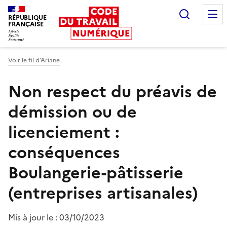
Recherc
RÉPUBLIQUE
FRANÇAISE
Liberté égalité fraternité
Voir le fil d’Ariane
Non respect du préavis de
démission ou de
licenciement :
conséquences
Boulangerie-pâtisserie
(entreprises artisanales)
Mis à jour le :
03/10/2023