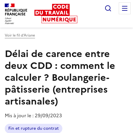
Recherc
RÉPUBLIQUE
FRANÇAISE
Liberté égalité fraternité
Voir le fil d’Ariane
Délai de carence entre
deux CDD : comment le
calculer ?
Boulangerie-
pâtisserie (entreprises
artisanales)
Mis à jour le :
29/09/2023
Fin et rupture du contrat