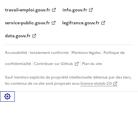
travail-emploi.gouv.fr
info.gouv.fr
service-public.gouv.fr
legifrance.gouv.fr
data.gouv.fr
Accessibilité : totalement conforme
Mentions légales
Politique de
confidentialité
Contribuer sur Github
Plan du site
Sauf mention explicite de propriété intellectuelle détenue par des tiers,
les contenus de ce site sont proposés sous
licence etalab-2.0
Gérer les cookies