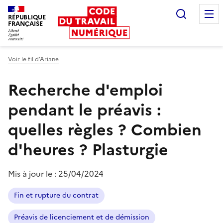
Recherc
RÉPUBLIQUE
FRANÇAISE
Liberté égalité fraternité
Voir le fil d’Ariane
Recherche d'emploi
pendant le préavis :
quelles règles ? Combien
d'heures ?
Plasturgie
Mis à jour le :
25/04/2024
Fin et rupture du contrat
Préavis de licenciement et de démission