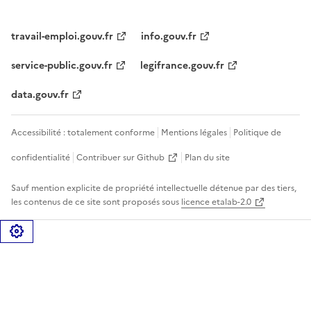
travail-emploi.gouv.fr
info.gouv.fr
service-public.gouv.fr
legifrance.gouv.fr
data.gouv.fr
Accessibilité : totalement conforme
Mentions légales
Politique de
confidentialité
Contribuer sur Github
Plan du site
Sauf mention explicite de propriété intellectuelle détenue par des tiers,
les contenus de ce site sont proposés sous
licence etalab-2.0
Gérer les cookies