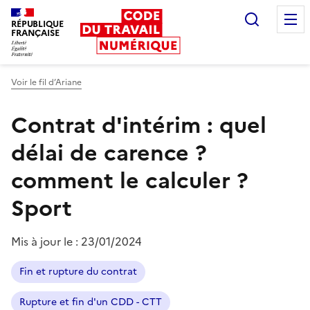
Recherc
RÉPUBLIQUE
FRANÇAISE
Liberté égalité fraternité
Voir le fil d’Ariane
Contrat d'intérim : quel
délai de carence ?
comment le calculer ?
Sport
Mis à jour le :
23/01/2024
Fin et rupture du contrat
Rupture et fin d'un CDD - CTT