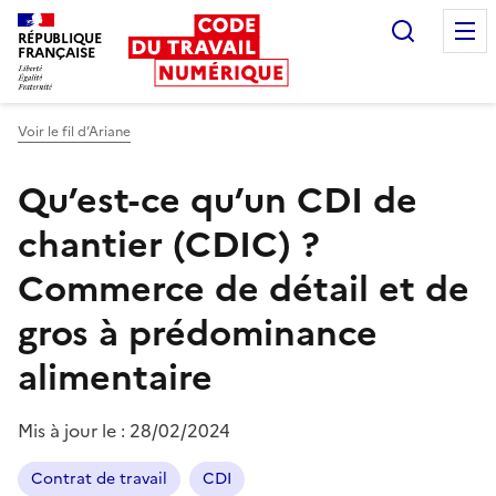
Recherc
RÉPUBLIQUE
FRANÇAISE
Liberté égalité fraternité
Voir le fil d’Ariane
Qu’est-ce qu’un CDI de
chantier (CDIC) ?
Commerce de détail et de
gros à prédominance
alimentaire
Mis à jour le :
28/02/2024
Contrat de travail
CDI