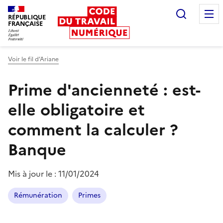
Recherc
RÉPUBLIQUE
FRANÇAISE
Liberté égalité fraternité
Voir le fil d’Ariane
Prime d'ancienneté : est-
elle obligatoire et
comment la calculer ?
Banque
Mis à jour le :
11/01/2024
Rémunération
Primes