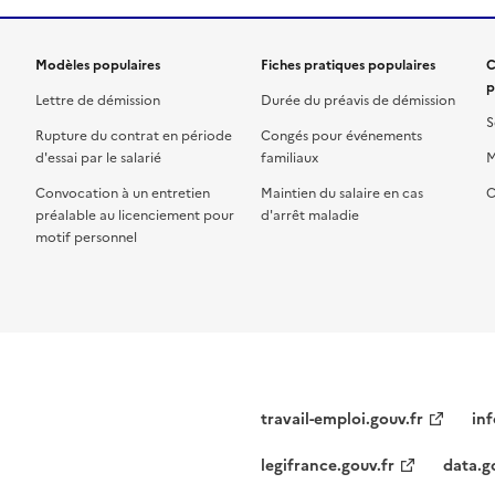
Modèles populaires
Fiches pratiques populaires
C
p
Lettre de démission
Durée du préavis de démission
S
Rupture du contrat en période
Congés pour événements
d'essai par le salarié
familiaux
M
Convocation à un entretien
Maintien du salaire en cas
C
préalable au licenciement pour
d'arrêt maladie
motif personnel
travail-emploi.gouv.fr
inf
legifrance.gouv.fr
data.g