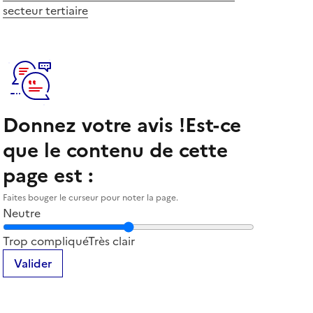
secteur tertiaire
Donnez votre avis !
Est-ce
que le contenu de cette
page est :
Faites bouger le curseur pour noter la page.
Neutre
Notez la clarté du contenu de cette page
Trop compliqué
Très clair
Valider