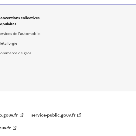
onventions collectives
opulaires
ervices de l'automobile
étallurgie
ommerce de gros
o.gouv.fr
service-public.gouv.fr
ouv.fr