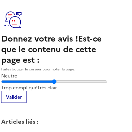
Donnez votre avis !
Est-ce
que le contenu de cette
page est :
Faites bouger le curseur pour noter la page.
Neutre
Notez la clarté du contenu de cette page
Trop compliqué
Très clair
Valider
Articles liés
: