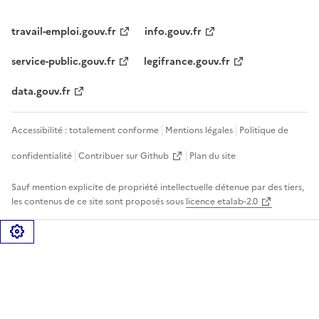
travail-emploi.gouv.fr
info.gouv.fr
service-public.gouv.fr
legifrance.gouv.fr
data.gouv.fr
Accessibilité : totalement conforme
Mentions légales
Politique de
confidentialité
Contribuer sur Github
Plan du site
Sauf mention explicite de propriété intellectuelle détenue par des tiers,
les contenus de ce site sont proposés sous
licence etalab-2.0
Gérer les cookies