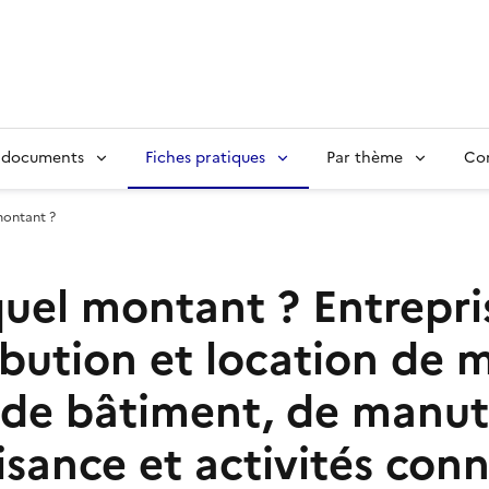
 documents
Fiches pratiques
Par thème
Con
montant ?
quel montant ?
Entrepri
bution et location de ma
, de bâtiment, de manut
isance et activités con