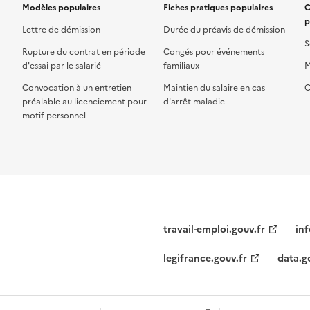
Modèles populaires
Fiches pratiques populaires
C
p
Lettre de démission
Durée du préavis de démission
S
Rupture du contrat en période
Congés pour événements
d'essai par le salarié
familiaux
M
Convocation à un entretien
Maintien du salaire en cas
C
préalable au licenciement pour
d'arrêt maladie
motif personnel
travail-emploi.gouv.fr
inf
legifrance.gouv.fr
data.g