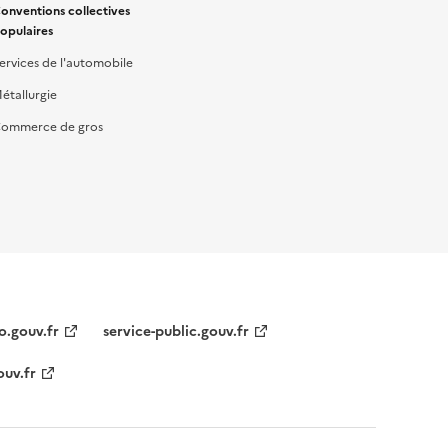
onventions collectives
opulaires
ervices de l'automobile
étallurgie
ommerce de gros
o.gouv.fr
service-public.gouv.fr
ouv.fr