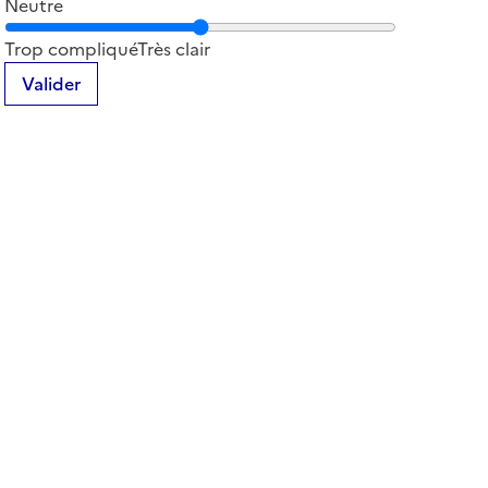
Neutre
Notez la clarté du contenu de cette page
Trop compliqué
Très clair
Valider