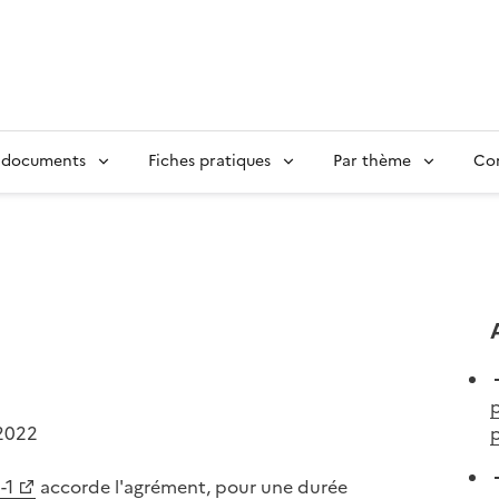
 documents
Fiches pratiques
Par thème
Con
p
2022
p
-1
accorde l'agrément, pour une durée