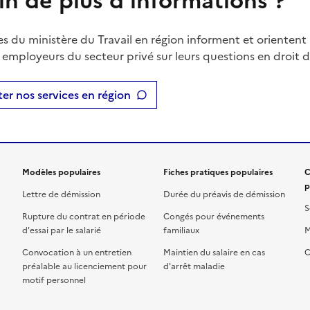
in de plus d'informations ?
es du ministère du Travail en région informent et orientent 
t employeurs du secteur privé sur leurs questions en droit du
er nos services en région
Modèles populaires
Fiches pratiques populaires
C
p
Lettre de démission
Durée du préavis de démission
S
Rupture du contrat en période
Congés pour événements
d'essai par le salarié
familiaux
M
Convocation à un entretien
Maintien du salaire en cas
C
préalable au licenciement pour
d'arrêt maladie
motif personnel