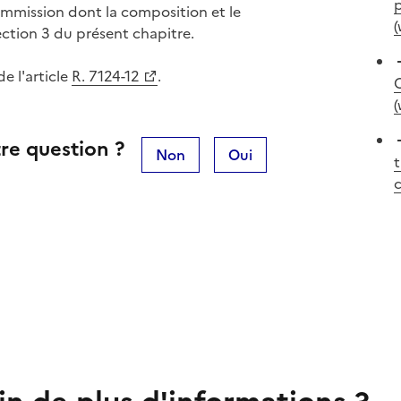
p
ommission dont la composition et le
(
ction 3 du présent chapitre.
e l'article
R. 7124-12
.
C
(
re question ?
Non
Oui
t
c