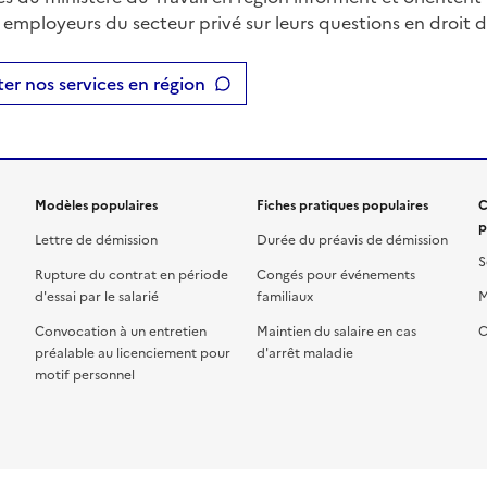
t employeurs du secteur privé sur leurs questions en droit du
er nos services en région
Modèles populaires
Fiches pratiques populaires
C
p
Lettre de démission
Durée du préavis de démission
S
Rupture du contrat en période
Congés pour événements
d'essai par le salarié
familiaux
M
Convocation à un entretien
Maintien du salaire en cas
C
préalable au licenciement pour
d'arrêt maladie
motif personnel