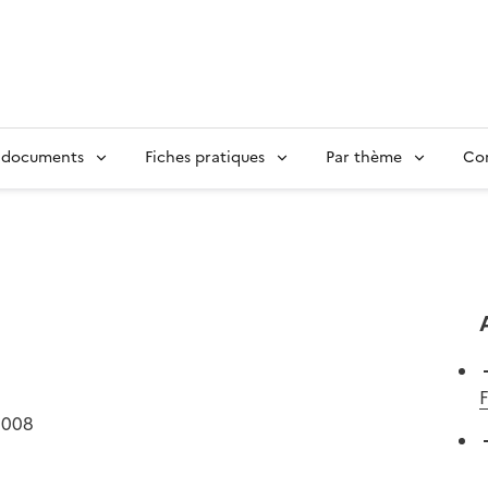
 documents
Fiches pratiques
Par thème
Con
2008