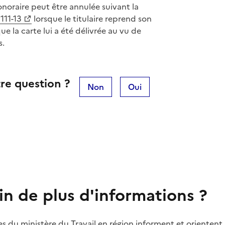
onoraire peut être annulée suivant la
7111-13
lorsque le titulaire reprend son
que la carte lui a été délivrée au vu de
s.
re question ?
Non
Oui
in de plus d'informations ?
es du ministère du Travail en région informent et orientent 